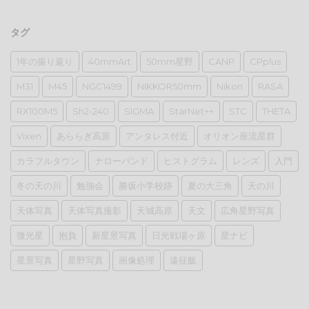
タグ
1年の振り返り
40mmArt
50mm星野
CANP
CPplus
M31
M45
NGC1499
NIKKOR50mm
Nikon
RASA
RX100M5
Sh2-240
SIGMA
StarNet++
STC
THETA
Vixen
あららぎ高原
アンタレス付近
オリオン座流星群
カラフルタウン
ナローバンド
ヒストグラム
レンズ
入門
冬の天の川
勉強会
勝坂小学校跡
夏の大三角
天の川
天体写真
天体写真撮影
天城高原
天文
広角星野写真
微光星
抱負
新星景写真
日光戦場ヶ原
星ナビ
星景写真
星野写真
画像処理
遠征飯