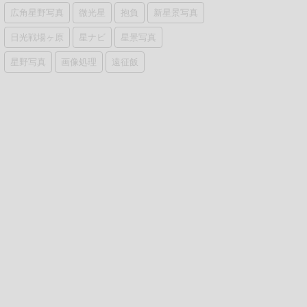
広角星野写真
微光星
抱負
新星景写真
日光戦場ヶ原
星ナビ
星景写真
星野写真
画像処理
遠征飯