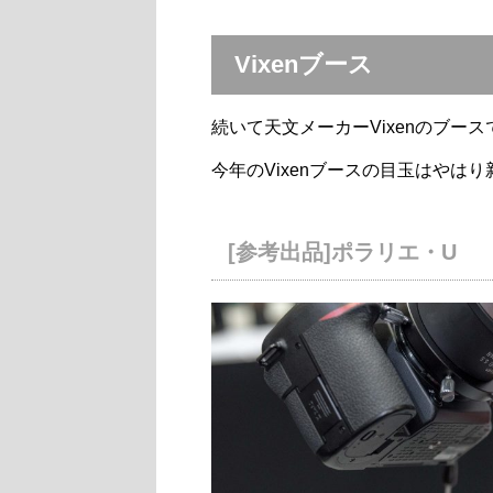
Vixenブース
続いて天文メーカーVixenのブース
今年のVixenブースの目玉はやは
[参考出品]ポラリエ・U