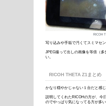
RICOH TH
写り込みや手垢で汚くてスミマセン
JPEG撮って出しの画像を等倍（
い。
RICOH THETA Z1まとめ
かなり穏やかじゃない１台だと感じ
説明してくれたRICOHの方が、
のでやっぱり気になってる方が多い