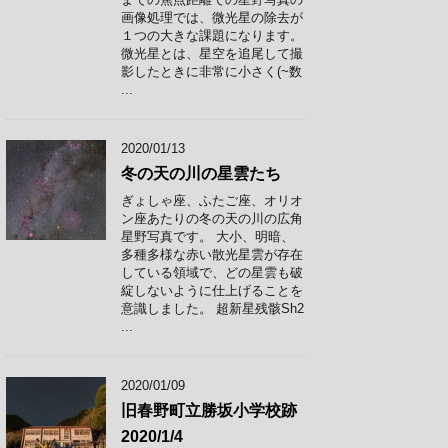
画像処理では、微光星の除去が
１つの大きな課題になります。
微光星とは、星空を追尾して撮
影したときに非常に小さく(~数
...
2020/01/13
冬の天の川の星雲たち
ぎょしゃ座、ふたご座、オリオ
ン座あたりの冬の天の川の広角
星野写真です。 大小、明暗、
多種多様な赤い散光星雲が存在
している領域で、どの星雲も破
綻しないように仕上げることを
意識しました。 超新星残骸Sh2
...
2020/01/09
旧春野町立勝坂小学校跡
2020/1/4