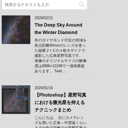
2020/02/21
The Deep Sky Around
the Winter Diamond
冬のダイヤモンド付近の領域を
焦点距離40mmのレンズを使っ
た縦横２×２の４枚モザイクで
撮影した広角星野写真です。
画像のオリジナルサイズの解像
度は8886×12248で一億画素超
あります。 Twitt ...
2020/01/16
【Photoshop】星野写真
における微光星を抑える
テクニックまとめ
こんにちは。 主にカメラレン
ズを用いた広角～中望遠くらい
までの焦点距離での星野写真の