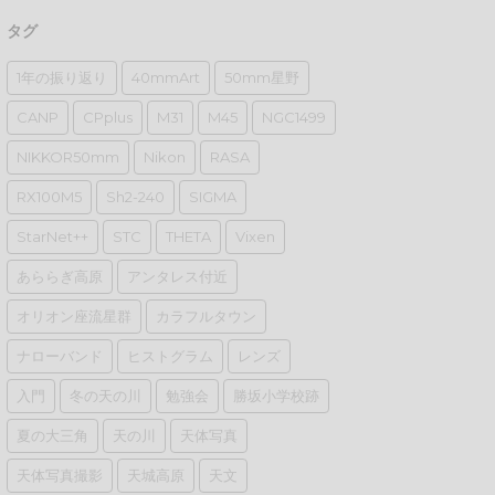
タグ
1年の振り返り
40mmArt
50mm星野
CANP
CPplus
M31
M45
NGC1499
NIKKOR50mm
Nikon
RASA
RX100M5
Sh2-240
SIGMA
StarNet++
STC
THETA
Vixen
あららぎ高原
アンタレス付近
オリオン座流星群
カラフルタウン
ナローバンド
ヒストグラム
レンズ
入門
冬の天の川
勉強会
勝坂小学校跡
夏の大三角
天の川
天体写真
天体写真撮影
天城高原
天文