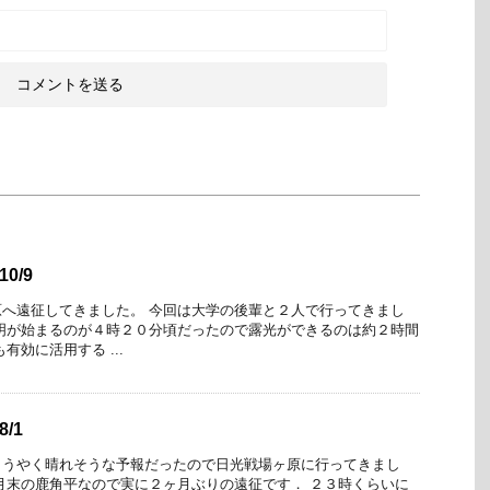
0/9
へ遠征してきました。 今回は大学の後輩と２人で行ってきまし
明が始まるのが４時２０分頃だったので露光ができるのは約２時間
有効に活用する ...
/1
ようやく晴れそうな予報だったので日光戦場ヶ原に行ってきまし
月末の鹿角平なので実に２ヶ月ぶりの遠征です． ２３時くらいに