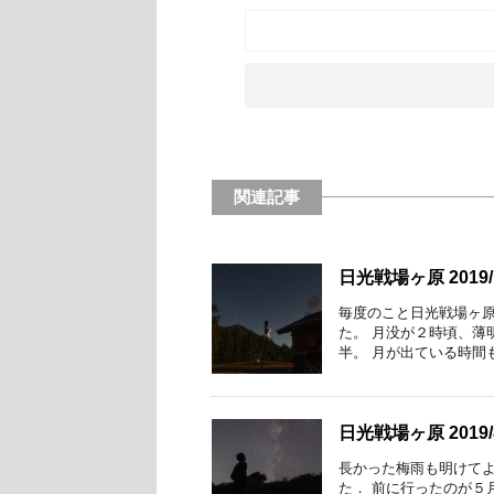
関連記事
日光戦場ヶ原 2019/1
毎度のこと日光戦場ヶ原
た。 月没が２時頃、薄
半。 月が出ている時間も
日光戦場ヶ原 2019/8
長かった梅雨も明けて
た． 前に行ったのが５