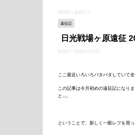
HOME
>
遠征記
>
遠征記
日光戦場ヶ原遠征 201
投稿日：
2018年12月4日
ここ最近いろいろバタバタしていて全
この記事は今月初めの遠征記になりま
と...。
ということで、新しく一眼レフを買っ