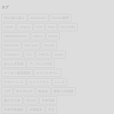
タグ
1年の振り返り
40mmArt
50mm星野
CANP
CPplus
M31
M45
NGC1499
NIKKOR50mm
Nikon
RASA
RX100M5
Sh2-240
SIGMA
StarNet++
STC
THETA
Vixen
あららぎ高原
アンタレス付近
オリオン座流星群
カラフルタウン
ナローバンド
ヒストグラム
レンズ
入門
冬の天の川
勉強会
勝坂小学校跡
夏の大三角
天の川
天体写真
天体写真撮影
天城高原
天文