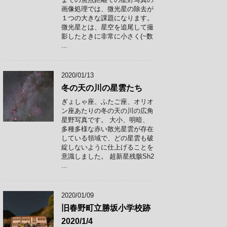
画像処理では、微光星の除去が
１つの大きな課題になります。
微光星とは、星空を追尾して撮
影したときに非常に小さく(~数
...
2020/01/13
冬の天の川の星雲たち
ぎょしゃ座、ふたご座、オリオ
ン座あたりの冬の天の川の広角
星野写真です。 大小、明暗、
多種多様な赤い散光星雲が存在
している領域で、どの星雲も破
綻しないように仕上げることを
意識しました。 超新星残骸Sh2
...
2020/01/09
旧春野町立勝坂小学校跡
2020/1/4