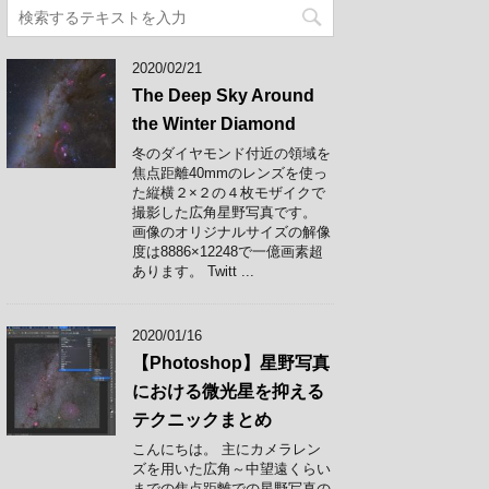
2020/02/21
The Deep Sky Around
the Winter Diamond
冬のダイヤモンド付近の領域を
焦点距離40mmのレンズを使っ
た縦横２×２の４枚モザイクで
撮影した広角星野写真です。
画像のオリジナルサイズの解像
度は8886×12248で一億画素超
あります。 Twitt ...
2020/01/16
【Photoshop】星野写真
における微光星を抑える
テクニックまとめ
こんにちは。 主にカメラレン
ズを用いた広角～中望遠くらい
までの焦点距離での星野写真の